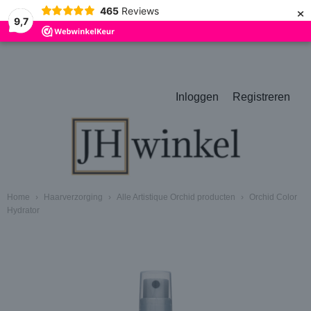
×
465
Reviews
9,7
Inloggen
Registreren
Home
›
Haarverzorging
›
Alle Artistique Orchid producten
›
Orchid Color
Hydrator