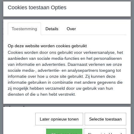
Orchid Color Hydrator
Cookies toestaan Opties
Orchid Color Hydrator is een hydraterende spray voor veerkracht
en glans. Biedt direct gewichtloze verzorging en creëert briljantie
Toestemming
Details
Over
voor gekleurd en ongekleurd haar. Met UV filter. Geschikt voor
dagelijks gebruik. Orchid Color serie voor gekleurd haar zorgt door
Op deze website worden cookies gebruikt
middel van het Color Proteïne Complex dat de kleur minder snel
vervaagt en de glans behouden blijft. Een speciaal UVfilter
Cookies worden door ons gebruikt voor verkeersanalyse, het
voorkomt de negatieve invloed van ultra-violette straling. Orchid
aanbieden van sociale media-functies en het personaliseren
Color Hydrator.
van informatie en advertenties. Daarnaast verlenen we onze
sociale media-, advertentie- en analysepartners toegang tot
Gebruiksaanwijzing:
informatie over hoe u onze site gebruikt. Zij kunnen deze
informatie gebruiken in combinatie met andere gegevens die
Doe voldoende Orchid Color Hydrator op het handdoekdroge haar
zij mogelijk hebben verzameld door uw gebruik van hun
sprayen en met de kam verdelen. De Color Hydrator hoeft niet
diensten of die u hen hebt verstrekt.
uitgespoeld te worden. Orchid Color Hydrator.
Inhoud:
150 ml
Later opnieuw tonen
Selectie toestaan