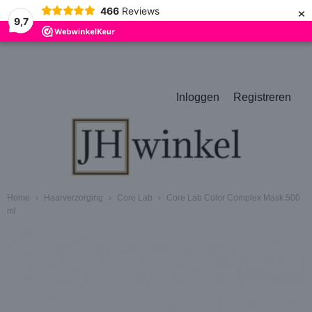
×
466
Reviews
9,7
Inloggen
Registreren
Home
›
Haarverzorging
›
Core Lab
›
Core Lab Color Complex Mask 500
ml