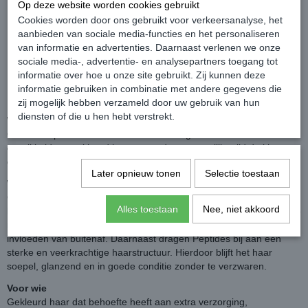
Op deze website worden cookies gebruikt
Ontdek de nieuwe
Core Lab haarverzorging van Artistique
.
Cookies worden door ons gebruikt voor verkeersanalyse, het
Om de introductie te vieren ontvang je
10% korting op alle Core
aanbieden van sociale media-functies en het personaliseren
Lab producten
.
van informatie en advertenties. Daarnaast verlenen we onze
sociale media-, advertentie- en analysepartners toegang tot
Gebruik kortingscode: CORE10
informatie over hoe u onze site gebruikt. Zij kunnen deze
Voer de code in bij het afrekenen en de korting wordt automatisch
informatie gebruiken in combinatie met andere gegevens die
verrekend.
zij mogelijk hebben verzameld door uw gebruik van hun
diensten of die u hen hebt verstrekt.
Wat is het
Color Complex Mask is een intens verzorgend haarmasker
ontwikkeld om gekleurd haar te voeden en tegelijkertijd de kleur en
glans van het haar te helpen behouden.
Later opnieuw tonen
Selectie toestaan
Waarom kiezen
Color Complex Mask verzorgt gekleurd haar intensief en helpt de
Alles toestaan
Nee, niet akkoord
haarvezel te versterken. De formule met Ceramides ondersteunt de
natuurlijke haarbarrière en helpt het haar te beschermen tegen
invloeden van buitenaf. Daarnaast dragen Peptides bij aan een
sterke en veerkrachtige haarstructuur. Hierdoor blijft het haar
soepel, glanzend en in goede conditie zonder te verzwaren.
Voor wie
Gekleurd haar dat behoefte heeft aan extra verzorging,