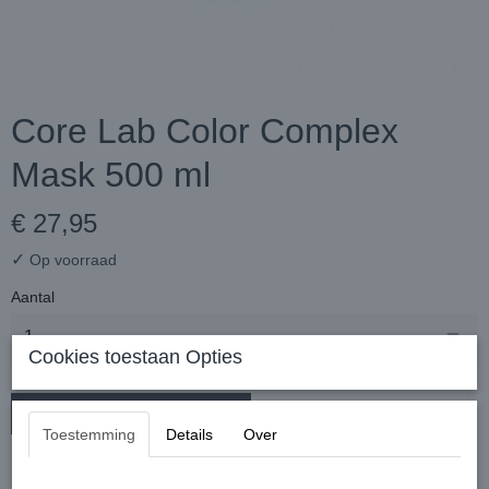
Core Lab Color Complex
Mask 500 ml
€ 27,95
✓
Op voorraad
Aantal
Cookies toestaan Opties
In winkelwagen
Toestemming
Details
Over
Introductiekorting Core Lab – 10%