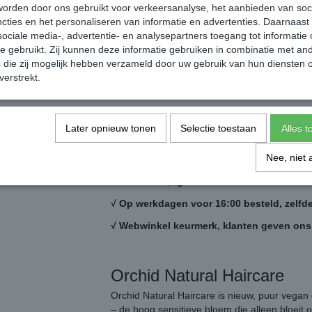
Helpt bij het voorkomen van kleurvervaging, 
orden door ons gebruikt voor verkeersanalyse, het aanbieden van soc
haar zorgt door middel van het Color Proteïn
cties en het personaliseren van informatie en advertenties. Daarnaast
glans behouden blijft. Een speciaal UVfilter v
ociale media-, advertentie- en analysepartners toegang tot informatie
straling. Orchid Color Mask
te gebruikt. Zij kunnen deze informatie gebruiken in combinatie met an
die zij mogelijk hebben verzameld door uw gebruik van hun diensten o
Inhoud:
verstrekt.
-Orchid Color Shampoo 300ml
-Orchid Color Conditioner 200ml
Later opnieuw tonen
Selectie toestaan
Alles 
-Orchid Color Mask 200ml
Nee, niet 
√ Vanaf € 30,- geen verzendkosten.
√ Op werkdagen voor 16:00 besteld, zelfd
√ Webwinkel keurmerk, klanten geven ons
Orchid Natural Haircare
Orchid Natural Haircare is nieuw, puur vegan 
– de hoog sensitieve bloem die alleen bloeit