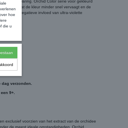
zonder verzwaring. Orchid Color serie voor gekleurd
iale
e Complex dat de kleur minder snel vervaagt en de
 verlenen
oorkomt de negatieve invloed van ultra-violette
 over hoe
dere
f die u
toestaan
akkoord
e dag verzonden.
 een 9+.
en exclusief voorzien van het extract van de orchidee
 onder de meest ideale omstandigheden. Orchid