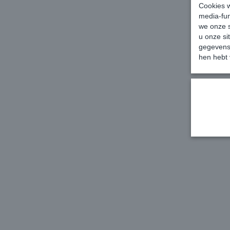
Cookies w
media-fun
we onze s
u onze si
gegevens 
hen hebt 