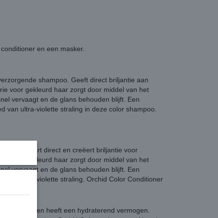
 conditioner en een masker.
erzorgende shampoo. Geeft direct briljantie aan
rie voor gekleurd haar zorgt door middel van het
nel vervaagt en de glans behouden blijft. Een
d van ultra-violette straling in deze color shampoo.
eert, ontwart direct en creëert briljantie voor
rie voor gekleurd haar zorgt door middel van het
nel vervaagt en de glans behouden blijft. Een
d van ultra-violette straling. Orchid Color Conditioner
t veerkracht en heeft een hydraterend vermogen.