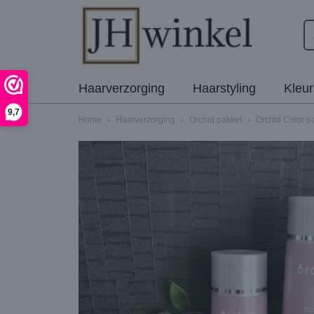
Haarverzorging
Haarstyling
Kleu
9,7
Home
›
Haarverzorging
›
Orchid pakket
›
Orchid Color p