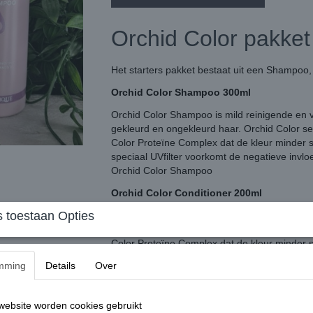
Orchid Color pakket
Het starters pakket bestaat uit een Shampoo,
Orchid Color Shampoo 300ml
Orchid Color Shampoo is mild reinigende en v
gekleurd en ongekleurd haar. Orchid Color se
Color Proteïne Complex dat de kleur minder s
speciaal UVfilter voorkomt de negatieve invloe
Orchid Color Shampoo
Orchid Color Conditioner 200ml
 toestaan Opties
Orchid Color Conditioner conditioner en hydrat
gekleurd en ongekleurd haar. Orchid Color se
Color Proteïne Complex dat de kleur minder s
speciaal UVfilter voorkomt de negatieve invloe
mming
Details
Over
Orchid Color Mask 200ml
Orchid Color Mask zeer intensieve kuur, geef
ebsite worden cookies gebruikt