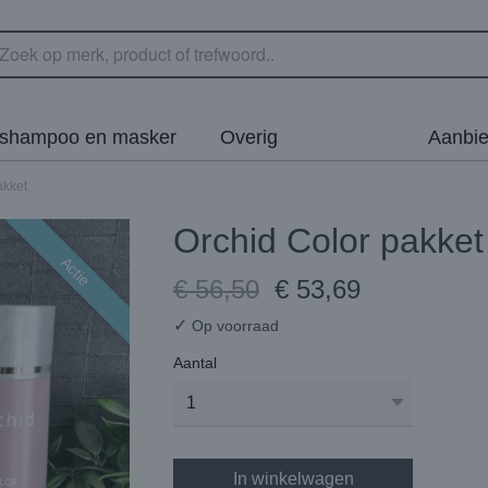
rshampoo en masker
Overig
Aanbie
akket
Orchid Color pakket
Actie
€ 56,50
€ 53,69
✓
Op voorraad
Aantal
In winkelwagen