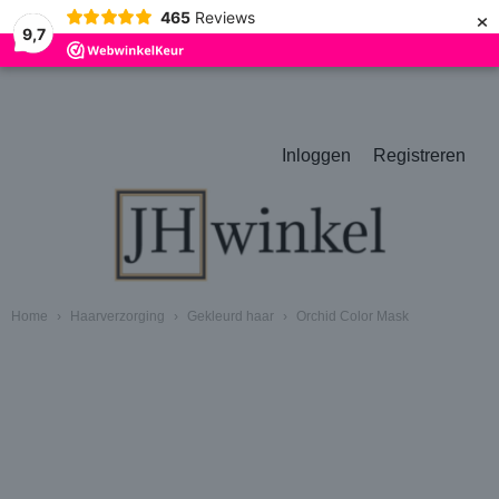
×
465
Reviews
9,7
Inloggen
Registreren
Home
›
Haarverzorging
›
Gekleurd haar
›
Orchid Color Mask