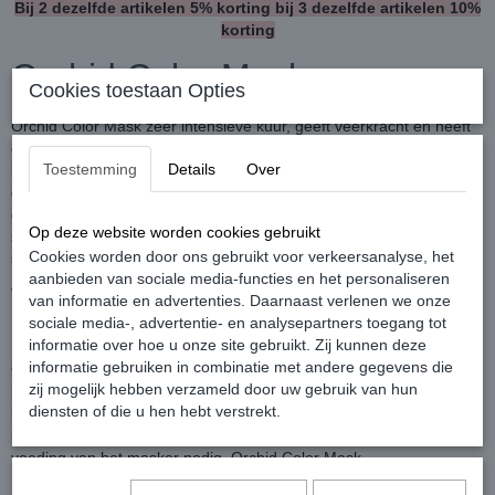
Bij 2 dezelfde artikelen 5% korting bij 3 dezelfde artikelen 10%
korting
Orchid Color Mask
Cookies toestaan Opties
Orchid Color Mask zeer intensieve kuur, geeft veerkracht en heeft
een hydraterend vermogen. Helpt bij het voorkomen van
Toestemming
Details
Over
kleurvervaging, zonder verzwaring. Orchid Color serie voor
gekleurd haar zorgt door middel van het Color Proteïne Complex
dat de kleur minder snel vervaagt en de glans behouden blijft. Een
Op deze website worden cookies gebruikt
speciaal UVfilter voorkomt de negatieve invloed van ultra-violette
Cookies worden door ons gebruikt voor verkeersanalyse, het
straling. Orchid Color Mask
aanbieden van sociale media-functies en het personaliseren
Verkrijgbaar in
200 ml
en
500 ml
.
van informatie en advertenties. Daarnaast verlenen we onze
sociale media-, advertentie- en analysepartners toegang tot
Gebruiksaanwijzing:
informatie over hoe u onze site gebruikt. Zij kunnen deze
informatie gebruiken in combinatie met andere gegevens die
Orchid Color Mask gebruik eerst een shampoo om het haar te
zij mogelijk hebben verzameld door uw gebruik van hun
reinigen. Verdeel voldoende masker over handdoekdroog haar. Vijf
diensten of die u hen hebt verstrekt.
minuten laten inwerken. Hierna goed laten uitspoelen. Smeer het
masker niet op je hoofdhuid. Je haar lengtes en punten hebben de
voeding van het masker nodig. Orchid Color Mask.