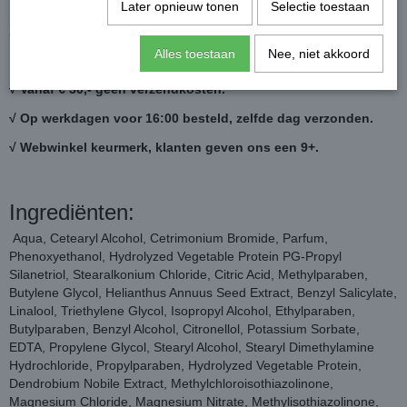
Inhoud:
Later opnieuw tonen
Selectie toestaan
200 ml
Alles toestaan
Nee, niet akkoord
√ Vanaf € 30,- geen verzendkosten.
√ Op werkdagen voor 16:00 besteld, zelfde dag verzonden.
√ Webwinkel keurmerk, klanten geven ons een 9+.
Ingrediënten:
Aqua, Cetearyl Alcohol, Cetrimonium Bromide, Parfum,
Phenoxyethanol, Hydrolyzed Vegetable Protein PG-Propyl
Silanetriol, Stearalkonium Chloride, Citric Acid, Methylparaben,
Butylene Glycol, Helianthus Annuus Seed Extract, Benzyl Salicylate,
Linalool, Triethylene Glycol, Isopropyl Alcohol, Ethylparaben,
Butylparaben, Benzyl Alcohol, Citronellol, Potassium Sorbate,
EDTA, Propylene Glycol, Stearyl Alcohol, Stearyl Dimethylamine
Hydrochloride, Propylparaben, Hydrolyzed Vegetable Protein,
Dendrobium Nobile Extract, Methylchloroisothiazolinone,
Magnesium Chloride, Magnesium Nitrate, Methylisothiazolinone,