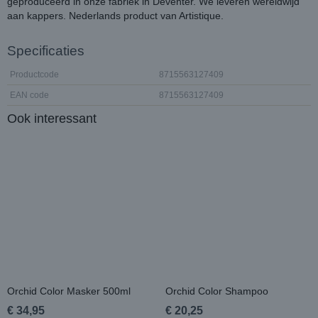
geproduceerd in onze fabriek in Deventer. We leveren wereldwijd
aan kappers. Nederlands product van Artistique.
Specificaties
Productcode
8715563127409
EAN code
8715563127409
Ook interessant
Orchid Color Masker 500ml
Orchid Color Shampoo
€ 34,95
€ 20,25