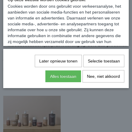
Cookies worden door ons gebruikt voor verkeersanalyse, het
aanbieden van sociale media-functies en het personaliseren
Core Lab aanbiedingen
van informatie en advertenties. Daarnaast verlenen we onze
sociale media-, advertentie- en analysepartners toegang tot
Kortingen op
Artistique Core Lab shampoo (wash),
informatie over hoe u onze site gebruikt. Zij kunnen deze
haarmaskers en leave-in verzorging
.
informatie gebruiken in combinatie met andere gegevens die
zij mogelijk hebben verzameld door uw gebruik van hun
✨
Introductieactie:
tijdelijk
10% korting op Core Lab producten
diensten of die u hen hebt verstrekt.
met kortingscode
CORE10
.
Gebruik kortingscode
CORE10
in de winkelwagen.
Later opnieuw tonen
Selectie toestaan
Bekijk alle Core Lab aanbiedingen →
Alles toestaan
Nee, niet akkoord