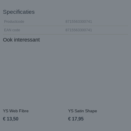
Specificaties
Productcode
8715563300741
EAN code
8715563300741
Ook interessant
YS Web Fibre
YS Satin Shape
€ 13,50
€ 17,95