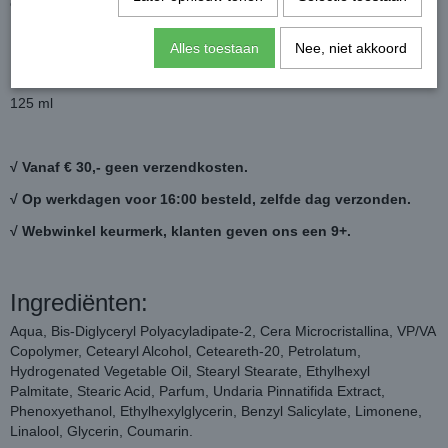
over vochtig of droog haar.
Holdfactor 2 - shinefactor 0.
Alles toestaan
Nee, niet akkoord
Inhoud:
125 ml
√ Vanaf € 30,- geen verzendkosten.
√ Op werkdagen voor 16:00 besteld, zelfde dag verzonden.
√ Webwinkel keurmerk, klanten geven ons een 9+.
Ingrediënten:
Aqua, Bis-Diglyceryl Polyacyladipate-2, Cera Microcristallina, VP/VA
Copolymer, Cetearyl Alcohol, Ceteareth-20, Petrolatum,
Hydrogenated Vegetable Oil, Stearyl Stearate, Ethylhexyl
Palmitate, Stearic Acid, Parfum, Undaria Pinnatifida Extract,
Phenoxyethanol, Ethylhexylglycerin, Benzyl Salicylate, Limonene,
Linalool, Glycerin, Coumarin.