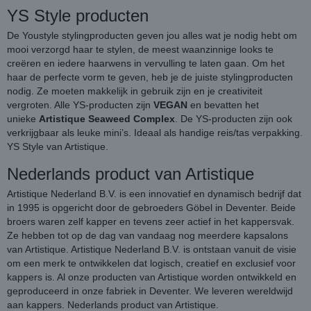
YS Style producten
De Youstyle stylingproducten geven jou alles wat je nodig hebt om
mooi verzorgd haar te stylen, de meest waanzinnige looks te
creëren en iedere haarwens in vervulling te laten gaan. Om het
haar de perfecte vorm te geven, heb je de juiste stylingproducten
nodig. Ze moeten makkelijk in gebruik zijn en je creativiteit
vergroten. Alle YS-producten zijn
VEGAN
en bevatten het
unieke
Artistique Seaweed Complex
. De YS-producten zijn ook
verkrijgbaar als leuke mini’s. Ideaal als handige reis/tas verpakking.
YS Style van Artistique.
Nederlands product van Artistique
Artistique Nederland B.V. is een innovatief en dynamisch bedrijf dat
in 1995 is opgericht door de gebroeders Göbel in Deventer. Beide
broers waren zelf kapper en tevens zeer actief in het kappersvak.
Ze hebben tot op de dag van vandaag nog meerdere kapsalons
van Artistique. Artistique Nederland B.V. is ontstaan vanuit de visie
om een merk te ontwikkelen dat logisch, creatief en exclusief voor
kappers is. Al onze producten van Artistique worden ontwikkeld en
geproduceerd in onze fabriek in Deventer. We leveren wereldwijd
aan kappers. Nederlands product van Artistique.