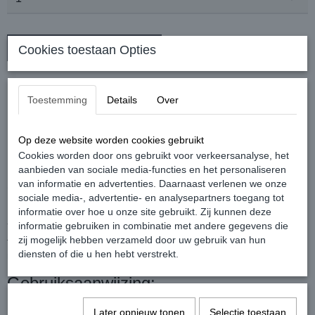
In winkelwagen
Cookies toestaan Opties
STAPELACTIE YS-Style en
Toestemming
Details
Over
Youstyle producten
Op deze website worden cookies gebruikt
Bij 2 dezelfde artikelen 5% korting bij 3 dezelfde artikelen 10%
Cookies worden door ons gebruikt voor verkeersanalyse, het
korting
aanbieden van sociale media-functies en het personaliseren
van informatie en advertenties. Daarnaast verlenen we onze
YS Clay
sociale media-, advertentie- en analysepartners toegang tot
informatie over hoe u onze site gebruikt. Zij kunnen deze
informatie gebruiken in combinatie met andere gegevens die
YS Clay droge stylingcream, geeft veel stevigheid en een matte
zij mogelijk hebben verzameld door uw gebruik van hun
finish. Voor het aanbrengen van structuur en definitie bij kort tot
diensten of die u hen hebt verstrekt.
middellang haar. YS Clay.
Gebruiksaanwijzing:
Een kleine hoeveelheid tussen de handpalmen wrijven, verdelen
Later opnieuw tonen
Selectie toestaan