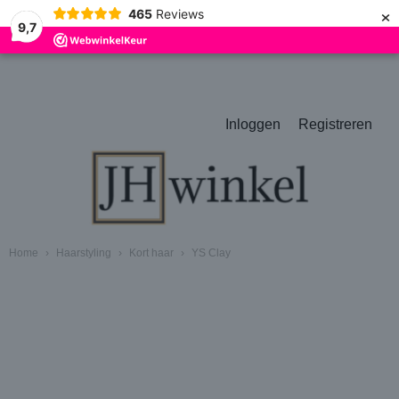
×
465
Reviews
9,7
Inloggen
Registreren
Home
›
Haarstyling
›
Kort haar
›
YS Clay