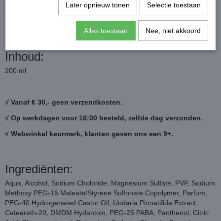
vingers inwrijven en laten drogen. Voor een extra ruige textuur
Later opnieuw tonen
Selectie toestaan
gebruik YS Ocean spray op de lengte en punten van je haar voor
het föhnen.
Alles toestaan
Nee, niet akkoord
Holdfactor 2 - shinefactor 1.
Inhoud:
200 ml
√ Vanaf € 30,- geen verzendkosten.
√ Op werkdagen voor 16:00 besteld, zelfde dag verzonden.
√ Webwinkel keurmerk, klanten geven ons een 9+.
Ingrediënten:
Aqua, Alcohol, Sodium Choloride, Magnesium Sulfate, PVP, Sodium
Methoxy PEG-16 Maleate/Styrene Sulfonate Copolymer, Parfum,
PEG-40 Hydrogenated Castor Oil, Undaria Pinnatifida Extract,
Ceteareth-20, DMDM Hydantoin, PEG-25 PABA, Panthenol, Citric