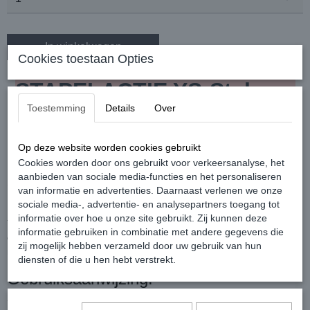
In winkelwagen
Cookies toestaan Opties
STAPELACTIE YS-Style en
Toestemming
Details
Over
Youstyle producten
Op deze website worden cookies gebruikt
Bij 2 dezelfde artikelen 5% korting bij 3 dezelfde artikelen 10%
Cookies worden door ons gebruikt voor verkeersanalyse, het
korting
aanbieden van sociale media-functies en het personaliseren
YS Ocean Spray
van informatie en advertenties. Daarnaast verlenen we onze
sociale media-, advertentie- en analysepartners toegang tot
informatie over hoe u onze site gebruikt. Zij kunnen deze
YS Ocean Spray creëer een zorgeloze strandlook voor een
informatie gebruiken in combinatie met andere gegevens die
onweerstaanbare uitstraling. Geeft het haar volume en maakt het
zij mogelijk hebben verzameld door uw gebruik van hun
net wat stugger. Bevat hittebescherming. YS Ocean spray
diensten of die u hen hebt verstrekt.
Gebruiksaanwijzing:
Spray op droog haar dicht bij de haaraanzet, daarna met de