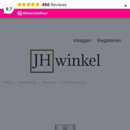
×
466
Reviews
9,7
Inloggen
Registreren
Home
›
Haarstyling
›
Mannen
›
YS Ocean spray