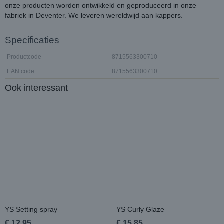
onze producten worden ontwikkeld en geproduceerd in onze
fabriek in Deventer. We leveren wereldwijd aan kappers.
Specificaties
Productcode
8715563300710
EAN code
8715563300710
Ook interessant
YS Setting spray
YS Curly Glaze
€ 12,95
€ 15,85