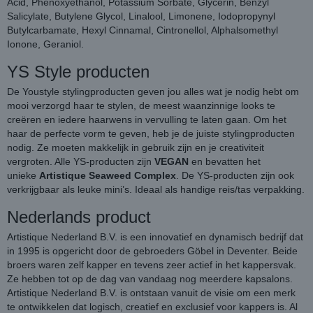
Acid, Phenoxyethanol, Potassium Sorbate, Glycerin, Benzyl
Salicylate, Butylene Glycol, Linalool, Limonene, Iodopropynyl
Butylcarbamate, Hexyl Cinnamal, Cintronellol, Alphalsomethyl
Ionone, Geraniol.
YS Style producten
De Youstyle stylingproducten geven jou alles wat je nodig hebt om
mooi verzorgd haar te stylen, de meest waanzinnige looks te
creëren en iedere haarwens in vervulling te laten gaan. Om het
haar de perfecte vorm te geven, heb je de juiste stylingproducten
nodig. Ze moeten makkelijk in gebruik zijn en je creativiteit
vergroten. Alle YS-producten zijn
VEGAN
en bevatten het
unieke
Artistique Seaweed Complex
. De YS-producten zijn ook
verkrijgbaar als leuke mini’s. Ideaal als handige reis/tas verpakking.
Nederlands product
Artistique Nederland B.V. is een innovatief en dynamisch bedrijf dat
in 1995 is opgericht door de gebroeders Göbel in Deventer. Beide
broers waren zelf kapper en tevens zeer actief in het kappersvak.
Ze hebben tot op de dag van vandaag nog meerdere kapsalons.
Artistique Nederland B.V. is ontstaan vanuit de visie om een merk
te ontwikkelen dat logisch, creatief en exclusief voor kappers is. Al