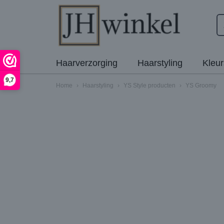
Haarverzorging
Haarstyling
Kleu
9,7
Home
›
Haarstyling
›
YS Style producten
›
YS Groomy