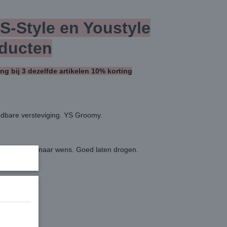
-Style en Youstyle
ducten
ing bij 3 dezelfde artikelen 10% korting
udbare versteviging. YS Groomy.
vervolgens naar wens. Goed laten drogen.