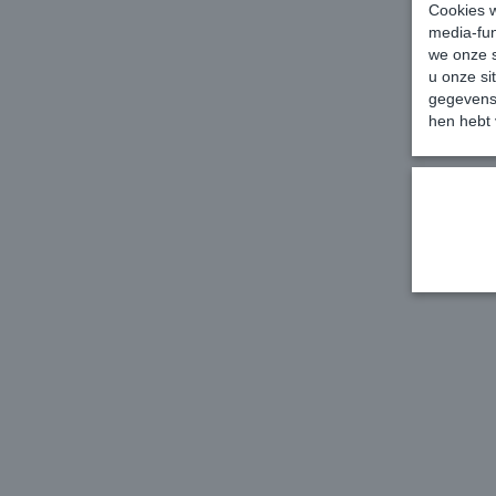
Cookies w
media-fun
we onze s
u onze si
gegevens 
hen hebt 