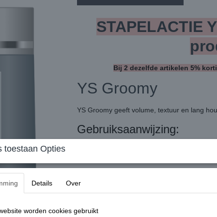
STAPELACTIE YS
pro
Bij 2 dezelfde artikelen 5% kort
YS Groomy
YS Groomy geeft volume, textuur en lang ho
Gebruiksaanwijzing:
Aanbrengen op handdoekdroog haar en style 
 toestaan Opties
Holdfactor 5 - shinefactor 3.
Inhoud:
mming
Details
Over
200 ml
ebsite worden cookies gebruikt