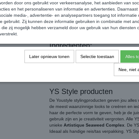
orden door ons gebruikt voor verkeersanalyse, het aanbieden van soc
√ Vanaf € 30,- geen verzendkosten.
cties en het personaliseren van informatie en advertenties. Daarnaast
√ Op werkdagen voor 16:00 besteld, zelfd
ociale media-, advertentie- en analysepartners toegang tot informatie
te gebruikt. Zij kunnen deze informatie gebruiken in combinatie met an
√ Webwinkel keurmerk, klanten geven ons
die zij mogelijk hebben verzameld door uw gebruik van hun diensten o
verstrekt.
Ingrediënten:
Aqua, Acrylates Copolymer, PVP, Acrylates/p
Later opnieuw tonen
Selectie toestaan
Alles 
Pinnalifida Extract, Sodium Hydroxide, Pro
Hydantoin, Disodium EDTA, Limonene, Linalool
Nee, niet 
Butylcarbamate, Butylphenyl Methylpropional,
42053, CI 17200, Glyverin, Phenoxyethanol.
YS Style producten
De Youstyle stylingproducten geven jou alles 
de meest waanzinnige looks te creëren en ied
haar de perfecte vorm te geven, heb je de jui
gebruik zijn en je creativiteit vergroten. Alle 
unieke
Artistique Seaweed Complex
. De YS
Ideaal als handige reis/tas verpakking. YS Styl