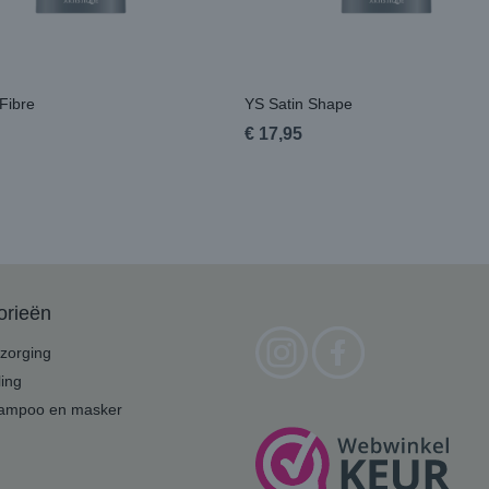
Fibre
YS Satin Shape
€ 17,95
orieën
zorging
ling
hampoo en masker