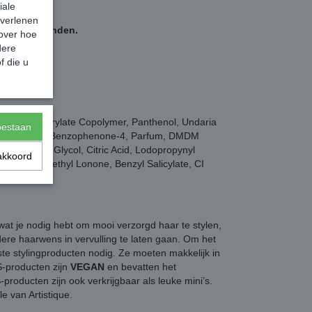
iale
 verlenen
e dag verzonden.
 over hoe
dere
 een 9+.
f die u
almeth-25 Acrylate Copolymer, Panthenol, Undaria
toestaan
pylene Glycol, Benzophenone-4, Parfum, DMDM
, Butylene Glycol, Citric Acid, Lodopropynyl
akkoord
 Alpha-Isomethyl Lonone, Benzyl Salicylate, CI
wat je nodig hebt om mooi verzorgd haar te stylen,
ere haarwens in vervulling te laten gaan. Om het
ste stylingproducten nodig. Ze moeten makkelijk in
YS-producten zijn
VEGAN
en bevatten het
-producten zijn ook verkrijgbaar als leuke mini’s.
e van Artistique.