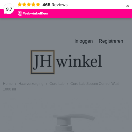
×
465
Reviews
9,7
Inloggen
Registreren
Home
›
Haarverzorging
›
Core Lab
›
Core Lab Sebum Control Wash
1000 ml