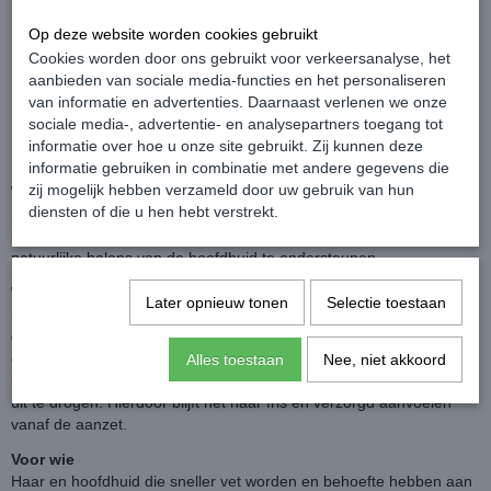
Ontdek de nieuwe
Core Lab haarverzorging van Artistique
.
Op deze website worden cookies gebruikt
Om de introductie te vieren ontvang je
10% korting op alle Core
Cookies worden door ons gebruikt voor verkeersanalyse, het
Lab producten
.
aanbieden van sociale media-functies en het personaliseren
Gebruik kortingscode: CORE10
van informatie en advertenties. Daarnaast verlenen we onze
sociale media-, advertentie- en analysepartners toegang tot
Voer de code in bij het afrekenen en de korting wordt automatisch
informatie over hoe u onze site gebruikt. Zij kunnen deze
verrekend.
informatie gebruiken in combinatie met andere gegevens die
zij mogelijk hebben verzameld door uw gebruik van hun
Wat is het
diensten of die u hen hebt verstrekt.
Sebum Control Wash is een shampoo ontwikkeld om haar en
hoofdhuid die sneller vet worden mild te reinigen en tegelijkertijd de
natuurlijke balans van de hoofdhuid te ondersteunen.
Waarom kiezen
Later opnieuw tonen
Selectie toestaan
Sebum Control Wash is speciaal ontwikkeld voor haar en hoofdhuid
die sneller vet worden. De formule verwijdert overtollig talg en
onzuiverheden op een effectieve maar milde manier. Tegelijkertijd
Alles toestaan
Nee, niet akkoord
helpt de shampoo de hoofdhuid in balans te houden zonder deze
uit te drogen. Hierdoor blijft het haar fris en verzorgd aanvoelen
vanaf de aanzet.
Voor wie
Haar en hoofdhuid die sneller vet worden en behoefte hebben aan