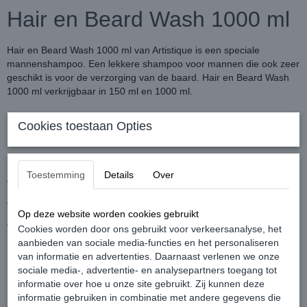
Hair en Beard Wash 1000 ml
Hair en Beard Wash 1000 ml van Artistique is een speciale
mannenshampoo. Een lekkere shampoo voor mannen die ook zeer
geschikt is voor de verzorging van de baard. Hair en Beard Wash
1000 ml verkrijgbaar in 150 ml en 1000 ml.
Inhoud:
Cookies toestaan Opties
1000 ml
Toestemming
Details
Over
√ Vanaf € 30,- geen verzendkosten.
√ Op werkdagen voor 16:00 besteld, zelfde dag verzonden.
Op deze website worden cookies gebruikt
√ Webwinkel keurmerk, klanten geven ons een 9+.
Cookies worden door ons gebruikt voor verkeersanalyse, het
aanbieden van sociale media-functies en het personaliseren
van informatie en advertenties. Daarnaast verlenen we onze
sociale media-, advertentie- en analysepartners toegang tot
Male Co.
informatie over hoe u onze site gebruikt. Zij kunnen deze
Male Co. Een serie ontwikkeld door Artistique, speciaal voor het
informatie gebruiken in combinatie met andere gegevens die