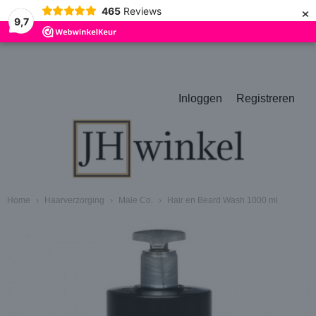
×
465
Reviews
9,7
Inloggen
Registreren
Home
›
Haarverzorging
›
Male Co.
›
Hair en Beard Wash 1000 ml