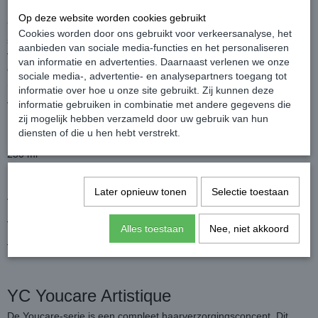
Op deze website worden cookies gebruikt
YC Dandruff Shampoo van Artistique Youcare tegen roos. Een
Cookies worden door ons gebruikt voor verkeersanalyse, het
speciaal tensidesysteem en het effectieve Piroctone Olamine
aanbieden van sociale media-functies en het personaliseren
verwijderen roos op milde wijze. Bij regelmatig gebruik ontstaan
van informatie en advertenties. Daarnaast verlenen we onze
geen nieuwe schilfertjes en de hoofdhuid blijft roosvrij. YC Dandruff
sociale media-, advertentie- en analysepartners toegang tot
Shampoo van Artistique Youcare tegen roos.
informatie over hoe u onze site gebruikt. Zij kunnen deze
informatie gebruiken in combinatie met andere gegevens die
Verkrijgbaar in 250 ml - 1000 ml.
zij mogelijk hebben verzameld door uw gebruik van hun
Inhoud:
diensten of die u hen hebt verstrekt.
250 ml
Later opnieuw tonen
Selectie toestaan
√ Vanaf € 30,- geen verzendkosten.
√ Op werkdagen voor 16:00 besteld, zelfde dag verzonden.
Alles toestaan
Nee, niet akkoord
√ Webwinkel keurmerk, klanten geven ons een 9+.
YC Youcare Artistique
De Youcare-serie is een compleet haarverzorgingsconcept. Dit