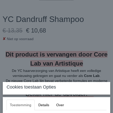
YC Dandruff Shampoo
€ 13,35
€ 10,68
✘
Niet op voorraad
Dit product is vervangen door Core
Lab van Artistique
De YC haarverzorging van Artistique heeft een volledige
vernieuwing gekregen en gaat nu verder als
Core Lab
.
De nieuwe Core Lab lijn bevat verbeterde formules en moderne
verpakkingen, met dezelfde professionele kwaliteit.
Cookies toestaan Opties
Bekijk hier de opvolger:
→
Core Lab Dandruff Purifying Wash 250 ml
Toestemming
Details
Over
YC Dandruff Shampoo