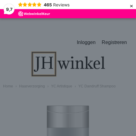
×
465
Reviews
9,7
Inloggen
Registreren
Home
›
Haarverzorging
›
YC Artistique
›
YC Dandruff Shampoo