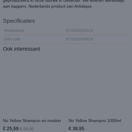
geproduceerd in onze fabriek in Deventer. We leveren wereldwijd
aan kappers. Nederlands product van Artistique.
Specificaties
Productcode
8715563294019
EAN code
8715563294019
Ook interessant
No Yellow Shampoo en masker
No Yellow Shampoo 1000ml
€ 25,69
€ 38,95
€ 28,90