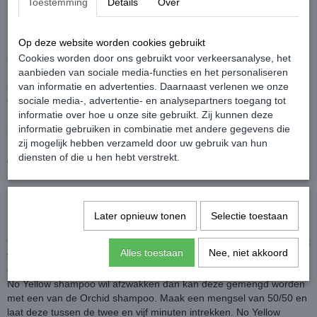
Toestemming
Details
Over
No Yellow Shampoo 250ml door de hoge concentratie pigmenten
Op deze website worden cookies gebruikt
matteert en neutraliseert deze sterk geconcentreerde verzorgende
shampoo de ondergrondkleur en zorgt daarnaast voor een diepe
Cookies worden door ons gebruikt voor verkeersanalyse, het
reiniging van alle blondeerresiduen. Geschikt voor highlights, coupe
aanbieden van sociale media-functies en het personaliseren
soleil, balayage, blond- of grijstinten en als tussenbehandeling na
van informatie en advertenties. Daarnaast verlenen we onze
een complete blondering. Door de hoge concentratie pigmenten
sociale media-, advertentie- en analysepartners toegang tot
matteert en neutraliseert deze sterk geconcentreerde verzorgende
informatie over hoe u onze site gebruikt. Zij kunnen deze
shampoo de ondergrondkleur en zorgt daarnaast voor een diepe
informatie gebruiken in combinatie met andere gegevens die
reiniging van alle blondeerresiduen. No Yellow Shampoo 250ml.
zij mogelijk hebben verzameld door uw gebruik van hun
diensten of die u hen hebt verstrekt.
Verkrijgbaar in
250 ml
en
1000 ml
.
Gebruiksaanwijzing:
No Yellow Shampoo 250ml.Verdeel de shampoo over het haar en
Later opnieuw tonen
Selectie toestaan
masseer het goed in. Voor een optimaal resultaat tussen de vijf en
tien minuten laten inwerken, daarna zorgvuldig uitspoelen. Geschikt
Alles toestaan
Nee, niet akkoord
voor highlights, coupe soleil, balayage, foilyage, blond of grijs tinten
en als tussen behandeling na een complete blondering. Als je de
No Yellow shampoo wil afzwakken dan kan deze gemengd worden
met een van de Orchid shampoo. Maak een mengsel van 50/50 en
laat deze tussen de twee en vijf minuten intrekken. No Yellow