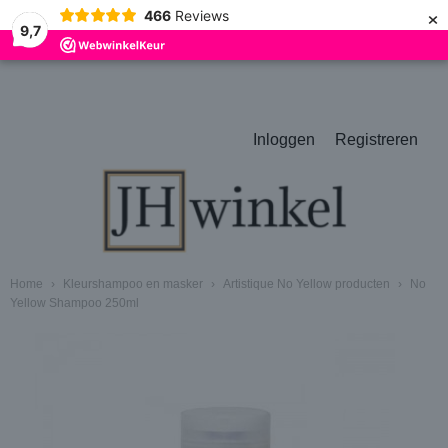
×
466
Reviews
9,7
Inloggen
Registreren
Home
›
Kleurshampoo en masker
›
Artistique No Yellow producten
›
No
Yellow Shampoo 250ml