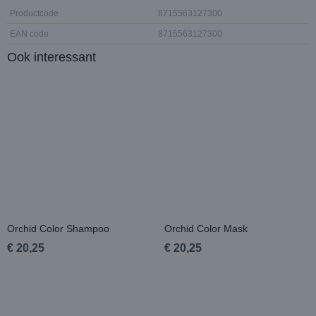
Productcode
8715563127300
EAN code
8715563127300
Ook interessant
Orchid Color Shampoo
Orchid Color Mask
€ 20,25
€ 20,25