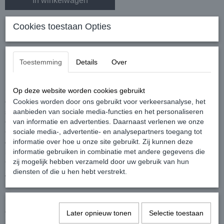
In winkelwagen
Cookies toestaan Opties
Orchid Color Shampoo
Toestemming
Details
Over
1000ml
Op deze website worden cookies gebruikt
Cookies worden door ons gebruikt voor verkeersanalyse, het
Orchid Color Shampoo 1000ml is mild reinigende en verzorgende
aanbieden van sociale media-functies en het personaliseren
shampoo. Geeft direct briljantie aan gekleurd en ongekleurd haar.
van informatie en advertenties. Daarnaast verlenen we onze
Orchid Color serie voor gekleuird haar zorgt door middel van het
sociale media-, advertentie- en analysepartners toegang tot
Color Proteïne Complex dat de kleur minder snel vervaagt en de
informatie over hoe u onze site gebruikt. Zij kunnen deze
glans behouden blijft. Een speciaal UVfilter voorkomt de negatieve
informatie gebruiken in combinatie met andere gegevens die
invloed van ultra-violette straling in deze Color shampoo. Orchid
zij mogelijk hebben verzameld door uw gebruik van hun
Color Shampoo 1000ml.
diensten of die u hen hebt verstrekt.
Verkrijgbaar in
300 ml
en
1000 ml
.
Gebruiksaanwijzing:
Orchid Color Shampoo 1000ml aanbrengen op nat haar, zacht
Later opnieuw tonen
Selectie toestaan
inmasseren goed uitspoelen. Dit doet u twee keer. Substantie hoeft