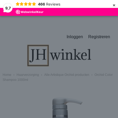
×
466
Reviews
9,7
Inloggen
Registreren
Home
›
Haarverzorging
›
Alle Artistique Orchid producten
›
Orchid Color
Shampoo 1000ml